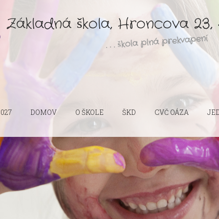
Základná škola, Hroncova 23, 
. . . škola plná prekvapení
2027
DOMOV
O ŠKOLE
ŠKD
CVČ OÁZA
JE