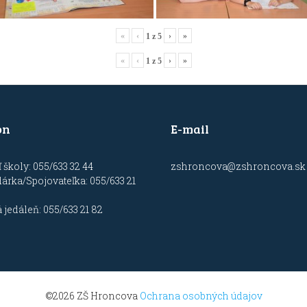
«
‹
›
»
1
z
5
«
‹
›
»
1
z
5
ón
E-mail
ľ školy: 055/633 32 44
zshroncova@zshroncova.sk
rka/Spojovateľka: 055/633 21
 jedáleň: 055/633 21 82
©2026 ZŠ Hroncova
Ochrana osobných údajov