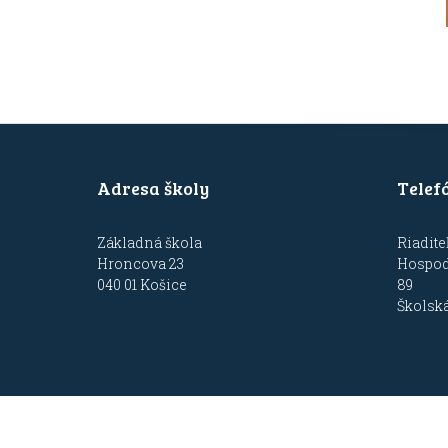
Adresa školy
Telef
Základná škola
Riadite
Hroncova 23
Hospodá
040 01 Košice
89
Školská