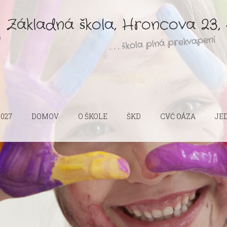
Základná škola, Hroncova 23, 
. . . škola plná prekvapení
2027
DOMOV
O ŠKOLE
ŠKD
CVČ OÁZA
JE