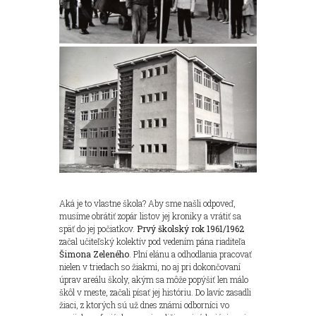
Aká je to vlastne škola? Aby sme našli odpoveď,
musíme obrátiť zopár listov jej kroniky a vrátiť sa
späť do jej počiatkov.
Prvý školský rok 1961/1962
začal učiteľský kolektív pod vedením pána riaditeľa
Šimona Zeleného
. Plní elánu a odhodlania pracovať
nielen v triedach so žiakmi, no aj pri dokončovaní
úprav areálu školy, akým sa môže popýšiť len málo
škôl v meste, začali písať jej históriu. Do lavíc zasadli
žiaci, z ktorých sú už dnes známi odborníci vo