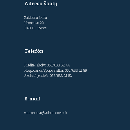
Adresa školy
Základná škola
Hroncova 23
040 01 Košice
Telefón
Riaditeľ školy: 055/633 32 44
Hospodárka/Spojovateľka: 055/633 21 89
Školská jedáleň: 055/633 21 82
E-mail
zshroncova@zshroncova.sk