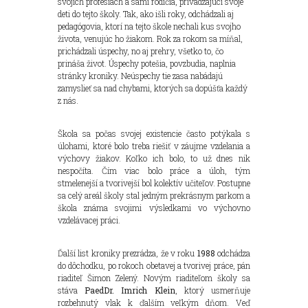
svojich profesiách a sami rodičia, privádzajúci svoje
deti do tejto školy. Tak, ako išli roky, odchádzali aj
pedagógovia, ktorí na tejto škole nechali kus svojho
života, venujúc ho žiakom. Rok za rokom sa míňal,
prichádzali úspechy, no aj prehry, všetko to, čo
prináša život. Úspechy potešia, povzbudia, naplnia
stránky kroniky. Neúspechy tie zasa nabádajú
zamyslieť sa nad chybami, ktorých sa dopúšťa každý
z nás.
Škola sa počas svojej existencie často potýkala s
úlohami, ktoré bolo treba riešiť v záujme vzdelania a
výchovy žiakov. Koľko ich bolo, to už dnes nik
nespočíta. Čím viac bolo práce a úloh, tým
stmelenejší a tvorivejší bol kolektív učiteľov. Postupne
sa celý areál školy stal jedným prekrásnym parkom a
škola známa svojimi výsledkami vo výchovno
vzdelávacej práci.
Ďalší list kroniky prezrádza, že v roku
1988
odchádza
do dôchodku, po rokoch obetavej a tvorivej práce, pán
riaditeľ Šimon Zelený. Novým riaditeľom školy sa
stáva
PaedDr. Imrich Klein
, ktorý usmerňuje
rozbehnutý vlak k ďalším veľkým dňom. Veď