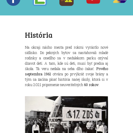
História
Na okraji nášho mesta pred rokmi vyrástlo nové
sídlisko. Do pekných bytov sa nasťahovali mladé
rodinky a onedlho sa v neďalekom parku ozýval
džavot detí. A tam, kde sú deti, musí byť predsa aj
škola. Tá veru nedala na seba dlho čakať.
Prvého
septembra 1961
otvára po prvýkrát svoje brány a
tým sa začína písať história našej školy, ktorá si v
roku 2021 pripomenie neuveriteľných
60
rokov
.