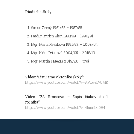
Riaditelia školy:
Šimon Zelený 1961/62 – 1987/88
PaedDr. Imrich Klein 1988/89 – 1990/91
Mgr. Mária Pavliková 1991/92 – 2003/04
Mgr. Klára Dziaková 2004/05 – 2018/19
Mgr. Martin Fazekaš 2019/20 – trvá
Video: “Listujeme v kronike školy”:
https://www.youtube.com/watch?v=AFtovzD7CME
Video: “ZŠ Hroncova – Zápis žiakov do 1.
ročníka”:
https://www.youtube.com/watch?v=4Iunr5kf9H4