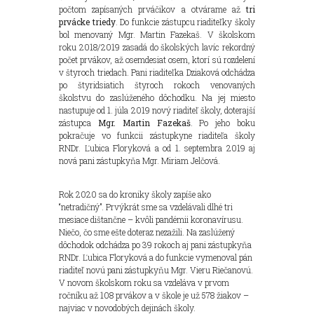
počtom zapísaných prváčikov a otvárame až
tri
prvácke triedy
. Do funkcie zástupcu riaditeľky školy
bol menovaný Mgr. Martin Fazekaš. V školskom
roku 2018/2019 zasadá do školských lavíc rekordný
počet prvákov, až osemdesiat osem, ktorí sú rozdelení
v štyroch triedach. Pani riaditeľka Dziaková odchádza
po štyridsiatich štyroch rokoch venovaných
školstvu do zaslúženého dôchodku. Na jej miesto
nastupuje od 1. júla 2019 nový riaditeľ školy, doterajší
zástupca
Mgr. Martin Fazekaš
. Po jeho boku
pokračuje vo funkcii zástupkyne riaditeľa školy
RNDr. Ľubica Floryková a od 1. septembra 2019 aj
nová pani zástupkyňa Mgr. Miriam Jelčová.
Rok 2020 sa do kroniky školy zapíše ako
“netradičný”. Prvýkrát sme sa vzdelávali dlhé tri
mesiace dištančne – kvôli pandémii koronavírusu.
Niečo, čo sme ešte doteraz nezažili. Na zaslúžený
dôchodok odchádza po 39 rokoch aj pani zástupkyňa
RNDr. Ľubica Floryková a do funkcie vymenoval pán
riaditeľ novú pani zástupkyňu Mgr. Vieru Riečanovú.
V novom školskom roku sa vzdeláva v prvom
ročníku až 108 prvákov a v škole je už 578 žiakov –
najviac v novodobých dejinách školy.