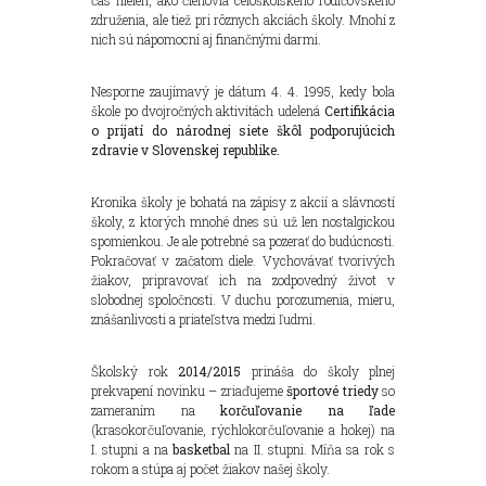
združenia, ale tiež pri rôznych akciách školy. Mnohí z
nich sú nápomocní aj finančnými darmi.
Nesporne zaujímavý je dátum 4. 4. 1995, kedy bola
škole po dvojročných aktivitách udelená
Certifikácia
o prijatí do národnej siete škôl podporujúcich
zdravie v Slovenskej republike.
Kronika školy je bohatá na zápisy z akcií a slávností
školy, z ktorých mnohé dnes sú už len nostalgickou
spomienkou. Je ale potrebné sa pozerať do budúcnosti.
Pokračovať v začatom diele. Vychovávať tvorivých
žiakov, pripravovať ich na zodpovedný život v
slobodnej spoločnosti. V duchu porozumenia, mieru,
znášanlivosti a priateľstva medzi ľudmi.
Školský rok
2014/2015
prináša do školy plnej
prekvapení novinku – zriaďujeme
športové triedy
so
zameraním na
korčuľovanie na ľade
(krasokorčuľovanie, rýchlokorčuľovanie a hokej) na
I. stupni a na
basketbal
na II. stupni. Míňa sa rok s
rokom a stúpa aj počet žiakov našej školy.