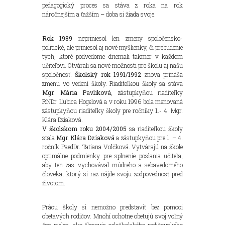
pedagogický proces sa stáva z roka na rok
náročnejším a ťažším – doba si žiada svoje.
Rok 1989
nepriniesol len zmeny spoločensko-
politické, ale priniesol aj nové myšlienky, či prebudenie
tých, ktoré podvedome driemali takmer v každom
učiteľovi. Otvárali sa nové možnosti pre školu aj našu
spoločnosť.
Školský rok 1991/1992
znova prináša
zmenu vo vedení školy. Riaditeľkou školy sa stáva
Mgr. Mária Pavliková
, zástupkyňou riaditeľky
RNDr. Ľubica Hogelová a v roku 1996 bola menovaná
zástupkyňou riaditeľky školy pre ročníky 1.- 4. Mgr.
Klára Dziaková.
V školskom roku 2004/2005
sa riaditeľkou školy
stala
Mgr. Klára Dziaková
a zástupkyňou pre 1. – 4.
ročník PaedDr. Tatiana Volčková. Vytvárajú na škole
optimálne podmienky pre splnenie poslania učiteľa,
aby ten zas vychovával múdreho a sebavedomého
človeka, ktorý si raz nájde svoju zodpovednosť pred
životom.
Prácu školy si nemožno predstaviť bez pomoci
obetavých rodičov. Mnohí ochotne obetujú svoj voľný
čas nielen, ako členovia celoškolského rodičovského