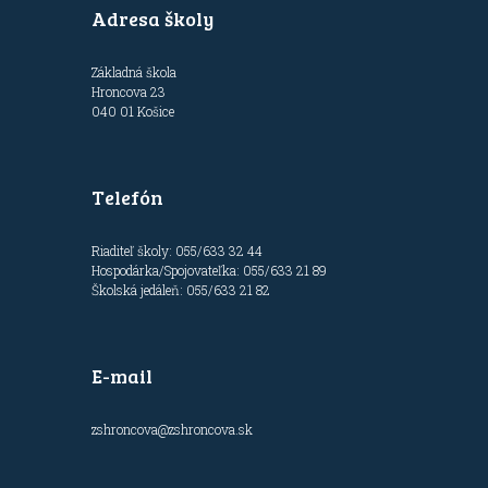
Adresa školy
Základná škola
Hroncova 23
040 01 Košice
Telefón
Riaditeľ školy: 055/633 32 44
Hospodárka/Spojovateľka: 055/633 21 89
Školská jedáleň: 055/633 21 82
E-mail
zshroncova@zshroncova.sk