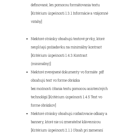
definované, len pomocou formátovania textu
[Kritérium úspešnosti 1.3.1 Informácie a vzájomné
vzťahy]
Niektoré stránky obsahujú textové prvky, ktoré
nespĺňajú požiadavku na minimálny kontrast
[Kritérium úspešnosti 1.4.3 Kontrast
(minimálny)]
Niektoré zverejnené dokumenty vo formáte .pdf
obsahujú text vo forme obrázka
bez možnosti čítania textu pomocou asistenčných
technológií [Kritérium úspešnosti 1.4.5 Text vo
forme obrázkov]
Niektoré stránky obsahujú rozbaľovacie odkazy a
bannery, ktoré nie sú zmerateľné klávesnicou
[Kritérium úspešnosti 2.1.1 Obsah pri zameraní