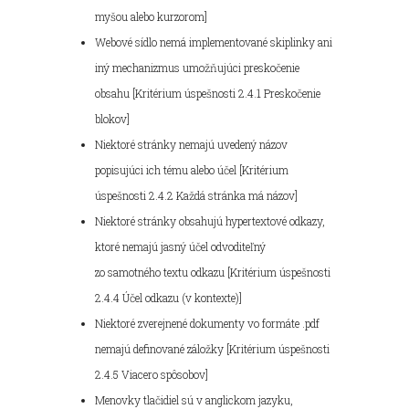
myšou alebo kurzorom]
Webové sídlo nemá implementované skiplinky ani
iný mechanizmus umožňujúci preskočenie
obsahu [Kritérium úspešnosti 2.4.1 Preskočenie
blokov]
Niektoré stránky nemajú uvedený názov
popisujúci ich tému alebo účel [Kritérium
úspešnosti 2.4.2 Každá stránka má názov]
Niektoré stránky obsahujú hypertextové odkazy,
ktoré nemajú jasný účel odvoditeľný
zo samotného textu odkazu [Kritérium úspešnosti
2.4.4 Účel odkazu (v kontexte)]
Niektoré zverejnené dokumenty vo formáte .pdf
nemajú definované záložky [Kritérium úspešnosti
2.4.5 Viacero spôsobov]
Menovky tlačidiel sú v anglickom jazyku,