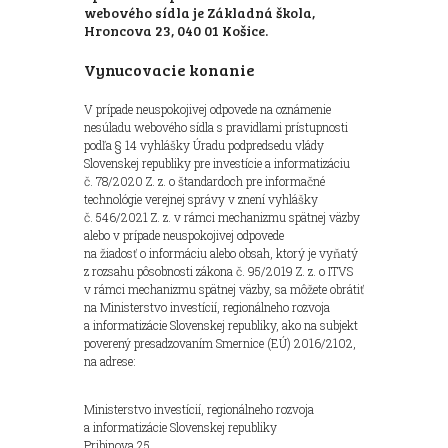
webového sídla je Základná škola,
Hroncova 23, 040 01 Košice.
Vynucovacie konanie
V prípade neuspokojivej odpovede na oznámenie
nesúladu webového sídla s pravidlami prístupnosti
podľa § 14 vyhlášky Úradu podpredsedu vlády
Slovenskej republiky pre investície a informatizáciu
č. 78/2020 Z. z. o štandardoch pre informačné
technológie verejnej správy v znení vyhlášky
č. 546/2021 Z. z. v rámci mechanizmu spätnej väzby
alebo v prípade neuspokojivej odpovede
na žiadosť o informáciu alebo obsah, ktorý je vyňatý
z rozsahu pôsobnosti zákona č. 95/2019 Z. z. o ITVS
v rámci mechanizmu spätnej väzby, sa môžete obrátiť
na Ministerstvo investícií, regionálneho rozvoja
a informatizácie Slovenskej republiky, ako na subjekt
poverený presadzovaním Smernice (EÚ) 2016/2102,
na adrese:
Ministerstvo investícií, regionálneho rozvoja
a informatizácie Slovenskej republiky
Pribinova 25