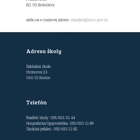
811 09 Bratislava
alebo na e-mailovej adrese:
standard@mirri.gov.sk
.
Adresa školy
Základná škola
Hroncova 23
040 01 Košice
Telefón
Riaditeľ školy: 055/633 32 44
Hospodárka/Spojovateľka: 055/633 21 89
Školská jedáleň: 055/633 21 82