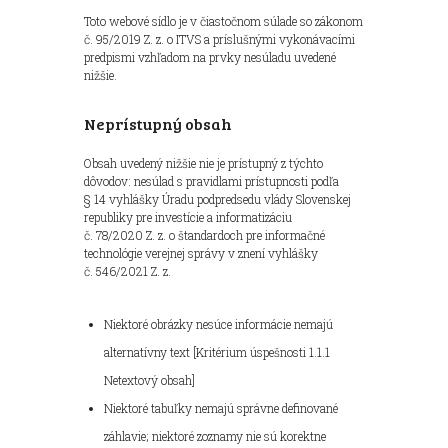
Toto webové sídlo je v čiastočnom súlade so zákonom
č. 95/2019 Z. z. o ITVS a príslušnými vykonávacími
predpismi vzhľadom na prvky nesúladu uvedené
nižšie.
Neprístupný obsah
Obsah uvedený nižšie nie je prístupný z týchto
dôvodov: nesúlad s pravidlami prístupnosti podľa
§ 14 vyhlášky Úradu podpredsedu vlády Slovenskej
republiky pre investície a informatizáciu
č. 78/2020 Z. z. o štandardoch pre informačné
technológie verejnej správy v znení vyhlášky
č. 546/2021 Z. z.
Niektoré obrázky nesúce informácie nemajú
alternatívny text [Kritérium úspešnosti 1.1.1
Netextový obsah]
Niektoré tabuľky nemajú správne definované
záhlavie; niektoré zoznamy nie sú korektne