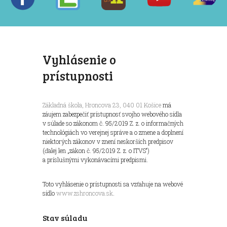
Vyhlásenie o
prístupnosti
Základná škola, Hroncova 23, 040 01 Košice
má
záujem zabezpečiť prístupnosť svojho webového sídla
v súlade so zákonom č. 95/2019 Z. z. o informačných
technológiách vo verejnej správe a o zmene a doplnení
niektorých zákonov v znení neskorších predpisov
(ďalej len „zákon č. 95/2019 Z. z. o ITVS“)
a príslušnými vykonávacími predpismi.
Toto vyhlásenie o prístupnosti sa vzťahuje na webové
sídlo
www.zshroncova.sk
.
Stav súladu