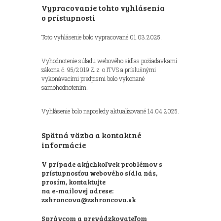
Vypracovanie tohto vyhlásenia
o prístupnosti
Toto vyhlásenie bolo vypracované 01.03.2025.
Vyhodnotenie súladu webového sídlas požiadavkami
zákona č. 95/2019 Z. z. o ITVS a príslušnými
vykonávacími predpismi bolo vykonané
samohodnotením.
Vyhlásenie bolo naposledy aktualizované 14.04.2025.
Spätná väzba a kontaktné
informácie
V prípade akýchkoľvek problémov s
prístupnosťou webového sídla nás,
prosím, kontaktujte
na e-mailovej adrese:
zshroncova@zshroncova.sk
Správcom a prevádzkovateľom