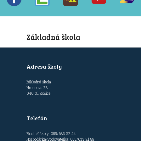
Základná škola
Adresa školy
Základná škola
Hroncova 23
040 01 Košice
Telefón
Riaditeľ školy: 055/633 32 44
Hospodárka/Spojovateľka: 055/633 21 89