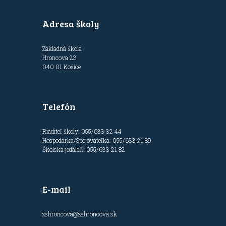
Adresa školy
Základná škola
Hroncova 23
040 01 Košice
Telefón
Riaditeľ školy: 055/633 32 44
Hospodárka/Spojovateľka: 055/633 21 89
Školská jedáleň: 055/633 21 82
E-mail
zshroncova@zshroncova.sk