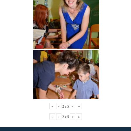
«
‹
›
»
2
z
5
«
‹
›
»
2
z
5