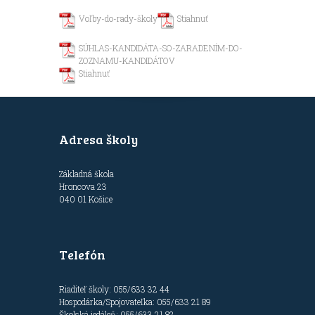
Voľby-do-rady-školy
Stiahnuť
SÚHLAS-KANDIDÁTA-SO-ZARADENÍM-DO-
ZOZNAMU-KANDIDÁTOV
Stiahnuť
Adresa školy
Základná škola
Hroncova 23
040 01 Košice
Telefón
Riaditeľ školy: 055/633 32 44
Hospodárka/Spojovateľka: 055/633 21 89
Školská jedáleň: 055/633 21 82