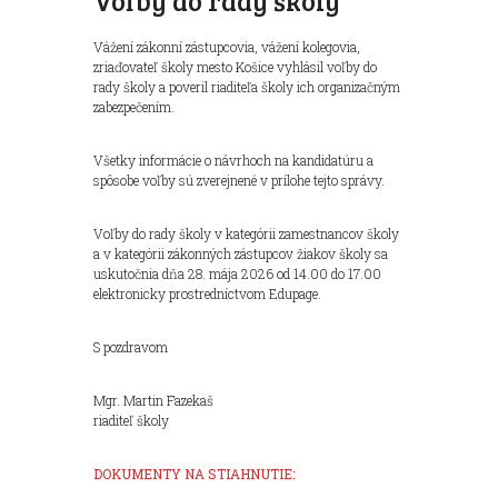
Voľby do rady školy
Vážení zákonní zástupcovia, vážení kolegovia,
zriaďovateľ školy mesto Košice vyhlásil voľby do
rady školy a poveril riaditeľa školy ich organizačným
zabezpečením.
Všetky informácie o návrhoch na kandidatúru a
spôsobe voľby sú zverejnené v prílohe tejto správy.
Voľby do rady školy v kategórii zamestnancov školy
a v kategórii zákonných zástupcov žiakov školy sa
uskutočnia dňa 28. mája 2026 od 14.00 do 17.00
elektronicky prostredníctvom Edupage.
S pozdravom
Mgr. Martin Fazekaš
riaditeľ školy
DOKUMENTY NA STIAHNUTIE: