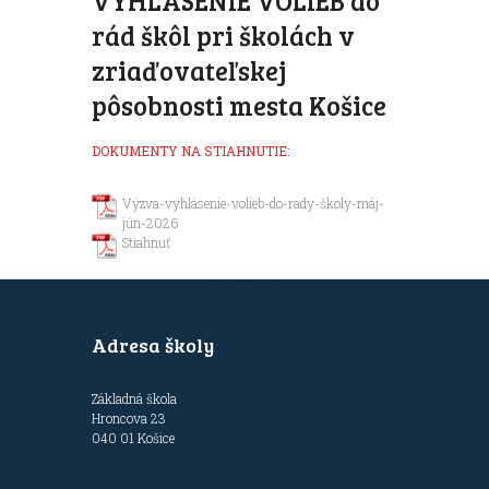
VYHLÁSENIE VOLIEB do
rád škôl pri školách v
zriaďovateľskej
pôsobnosti mesta Košice
DOKUMENTY NA STIAHNUTIE:
Výzva-vyhlásenie-volieb-do-rady-školy-máj-
jún-2026
Stiahnuť
Adresa školy
Základná škola
Hroncova 23
040 01 Košice