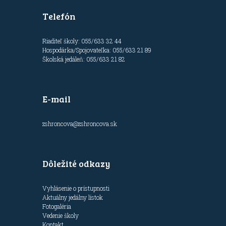
Telefón
Riaditeľ školy: 055/633 32 44
Hospodárka/Spojovateľka: 055/633 21 89
Školská jedáleň: 055/633 21 82
E-mail
zshroncova@zshroncova.sk
Dôležité odkazy
Vyhlásenie o prístupnosti
Aktuálny jedálny lístok
Fotogaléria
Vedenie školy
Kontakt