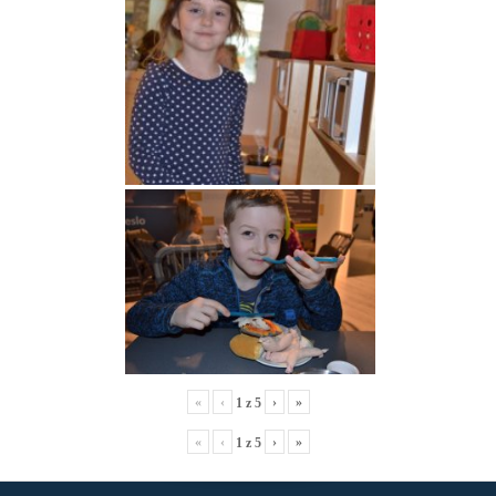
«
‹
›
»
1
z
5
«
‹
›
»
1
z
5