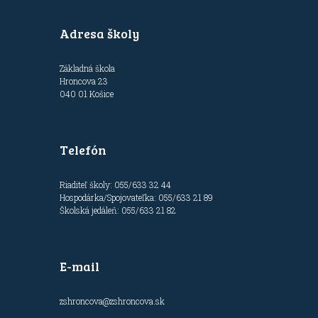
Adresa školy
Základná škola
Hroncova 23
040 01 Košice
Telefón
Riaditeľ školy: 055/633 32 44
Hospodárka/Spojovateľka: 055/633 21 89
Školská jedáleň: 055/633 21 82
E-mail
zshroncova@zshroncova.sk